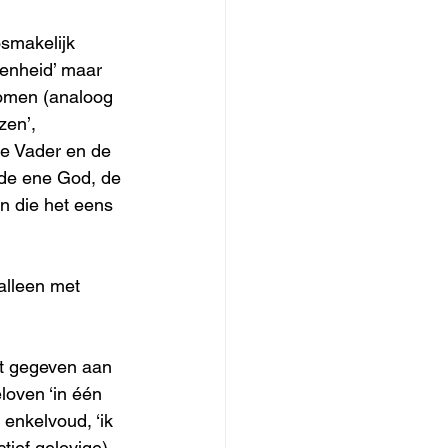
smakelijk 
enheid’ maar 
komen (analoog 
zen’, 
de Vader en de 
 de ene God, de 
n die het eens 
 alleen met 
ft gegeven aan 
loven ‘in één 
enkelvoud, ‘ik 
tief gelovige) 