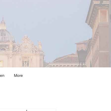
ten
More