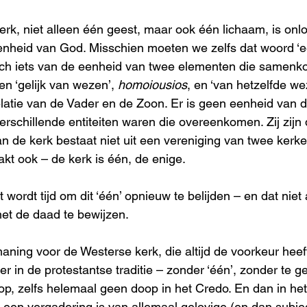
rk, niet alleen één geest, maar ook één lichaam, is onlo
nheid van God. Misschien moeten we zelfs dat woord ‘e
 toch iets van de eenheid van twee elementen die samen
en ‘gelijk van wezen’, 
homoiousios
, en ‘van hetzelfde we
relatie van de Vader en de Zoon. Er is geen eenheid van 
erschillende entiteiten waren die overeenkomen. Zij zijn
n de kerk bestaat niet uit een vereniging van twee kerke
kt ook – de kerk is één, de enige.
 wordt tijd om dit ‘één’ opnieuw te belijden – en dat niet
t de daad te bewijzen.
maning voor de Westerse kerk, die altijd de voorkeur hee
r in de protestantse traditie – zonder ‘één’, zonder te ge
op, zelfs helemaal geen doop in het Credo. En dan in het 
k een vergadering is van allemaal gelovige (en dan subjec