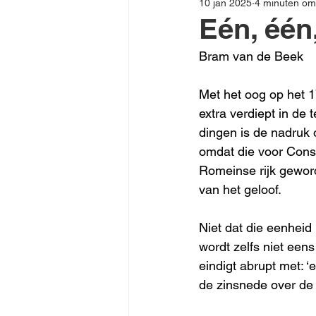
10 jan 2025
4 minuten om
Eén, één
Bram van de Beek
Met het oog op het 17
extra verdiept in de
dingen is de nadruk o
omdat die voor Const
Romeinse rijk gewor
van het geloof. 
Niet dat die eenheid 
wordt zelfs niet een
eindigt abrupt met: ‘
de zinsnede over d