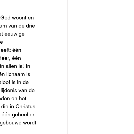
ar God woont en 
am van de drie-
et eeuwige 
e 
eeft: één 
Heer, één 
allen is.’ In 
n lichaam is 
oof is in de 
lijdenis van de 
den en het 
die in Christus 
 één geheel en 
opgebouwd wordt 