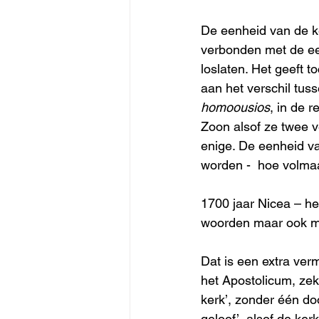
De eenheid van de ke
verbonden met de ee
loslaten. Het geeft
aan het verschil tuss
homoousios
, in de 
Zoon alsof ze twee v
enige. De eenheid va
worden -  hoe volmaa
1700 jaar Nicea – het
woorden maar ook me
Dat is een extra ver
het Apostolicum, zeke
kerk’, zonder één do
geloof’, alsof de ker