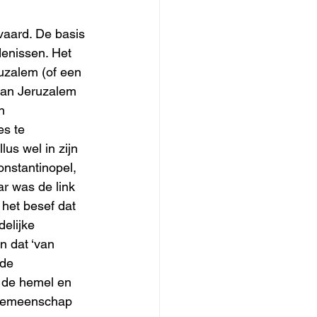
vaard. De basis 
denissen. Het 
uzalem (of een 
 van Jeruzalem 
n 
s te 
lus wel in zijn 
onstantinopel, 
r was de link 
 het besef dat 
elijke 
n dat ‘van 
de 
n de hemel en 
e gemeenschap 