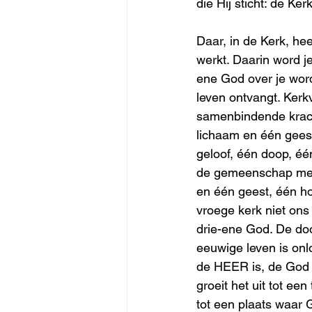
die Hij sticht: de Kerk
Daar, in de Kerk, hee
werkt. Daarin word 
ene God over je wor
leven ontvangt. Kerk
samenbindende krach
lichaam en één gees
geloof, één doop, één
de gemeenschap met 
en één geest, één ho
vroege kerk niet ons 
drie-ene God. De do
eeuwige leven is onl
de HEER is, de God 
groeit het uit tot e
tot een plaats waar G