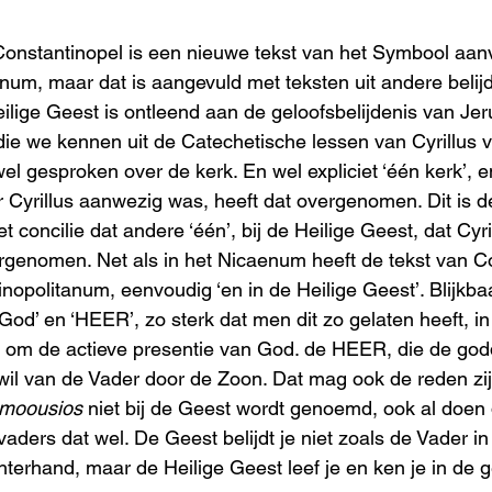
Constantinopel is een nieuwe tekst van het Symbool aan
num, maar dat is aangevuld met teksten uit andere belij
ilige Geest is ontleend aan de geloofsbelijdenis van Jer
, die we kennen uit de Catechetische lessen van Cyrillus
el gesproken over de kerk. En wel expliciet ‘één kerk’, e
 Cyrillus aanwezig was, heeft dat overgenomen. Dit is de
 concilie dat andere ‘één’, bij de Heilige Geest, dat Cyril
vergenomen. Net als in het Nicaenum heeft de tekst van C
nopolitanum, eenvoudig ‘en in de Heilige Geest’. Blijkbaa
od’ en ‘HEER’, zo sterk dat men dit zo gelaten heeft, in
t om de actieve presentie van God. de HEER, die de godd
 wil van de Vader door de Zoon. Dat mag ook de reden zij
moousios
 niet bij de Geest wordt genoemd, ook al doen 
ders dat wel. De Geest belijdt je niet zoals de Vader i
hterhand, maar de Heilige Geest leef je en ken je in d