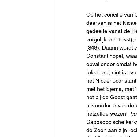
Op het concilie van 
daarvan is het Nicae
gedeelte vanaf de He
vergelijkbare tekst)
(348). Daarin wordt w
Constantinopel, waar
opvallender omdat het
tekst had, níet is o
het Nicaenoconstanti
met het Sjema, met ‘G
het bij de Geest gaa
uitvoerder is van de
hetzelfde wezen’, 
ho
Cappadocische kerkva
de Zoon aan zijn rec