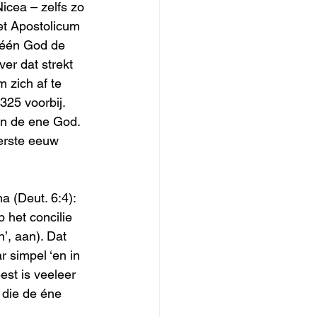
icea – zelfs zo 
et Apostolicum 
n één God de 
er dat strekt 
m zich af te 
325 voorbij. 
an de ene God. 
erste eeuw 
 (Deut. 6:4): 
het concilie 
’, aan). Dat 
 simpel ‘en in 
st is veeleer 
 die de éne 