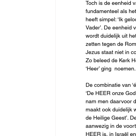
Toch is de eenheid v
fundamenteel als he
heeft simpel: ‘Ik gel
Vader’. De eenheid v
wordt duidelijk uit h
zetten tegen de Romei
Jezus staat niet in 
Zo beleed de Kerk He
‘Heer’ ging  noemen.
De combinatie van ‘é
‘De HEER onze God i
nam men daarvoor de
maakt ook duidelijk 
de Heilige Geest’. D
aanwezig in de voort
HEER is, in Israël en