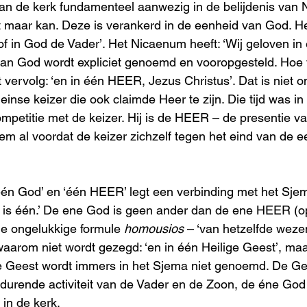
an de kerk fundamenteel aanwezig in de belijdenis van N
t maar kan. Deze is verankerd in de eenheid van God. H
oof in God de Vader’. Het Nicaenum heeft: ‘Wij geloven i
an God wordt expliciet genoemd en vooropgesteld. Hoe v
et vervolg: ‘en in één HEER, Jezus Christus’. Dat is niet o
nse keizer die ook claimde Heer te zijn. Die tijd was in 
competitie met de keizer. Hij is de HEER – de presentie v
m al voordat de keizer zichzelf tegen het eind van de e
én God’ en ‘één HEER’ legt een verbinding met het Sjema
s één.’ De ene God is geen ander dan de ene HEER (op 
 ongelukkige formule 
homousios
 – ‘van hetzelfde wezen
waarom niet wordt gezegd: ‘en in één Heilige Geest’, maar
e Geest wordt immers in het Sjema niet genoemd. De Gee
durende activiteit van de Vader en de Zoon, de éne God
 in de kerk.