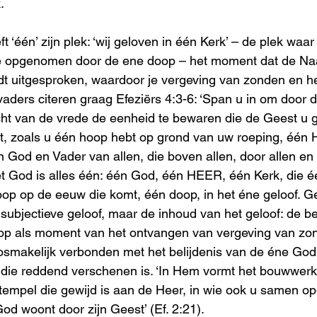
.
ft ‘één’ zijn plek: ‘wij geloven in één Kerk’ – de plek wa
je opgenomen door de ene doop – het moment dat de Na
dt uitgesproken, waardoor je vergeving van zonden en h
vaders citeren graag Efeziërs 4:3-6: ‘Span u in om door d
t van de vrede de eenheid te bewaren die de Geest u g
t, zoals u één hoop hebt op grond van uw roeping, één 
 God en Vader van allen, die boven allen, door allen en in 
God is alles één: één God, één HEER, één Kerk, die éé
op op de eeuw die komt, één doop, in het éne geloof. Gel
subjectieve geloof, maar de inhoud van het geloof: de be
op als moment van het ontvangen van vergeving van zon
osmakelijk verbonden met het belijdenis van de éne God 
die reddend verschenen is. ‘In Hem vormt het bouwwerk
en tempel die gewijd is aan de Heer, in wie ook u samen 
od woont door zijn Geest’ (Ef. 2:21). 