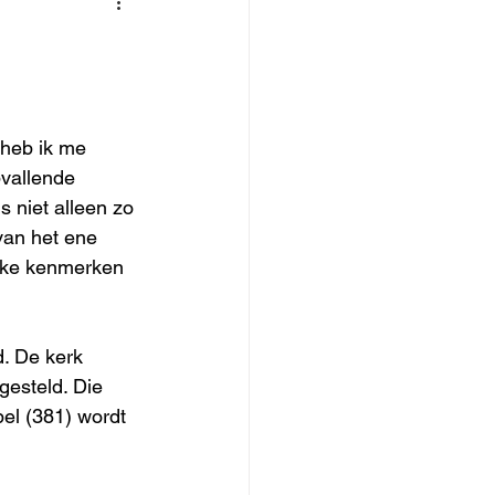
 heb ik me 
pvallende 
s niet alleen zo 
van het ene 
ieke kenmerken 
d. De kerk 
gesteld. Die 
pel (381) wordt 