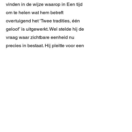
vinden in de wijze waarop in Een tijd
om te helen wat hem betreft
overtuigend het ‘Twee tradities, één
geloof’ is uitgewerkt. Wel stelde hij de
vraag waar zichtbare eenheid nu
precies in bestaat. Hij pleitte voor een
model dat in 4/5e eeuw al bestond:
gemeenten met hun bisschoppen die in
onderling contact met elkaar stonden,
op basis van het gemeenschappelijke
geloof zoals in Nicea beleden, met
daarin ruimte voor een grote mate van
verscheidenheid.